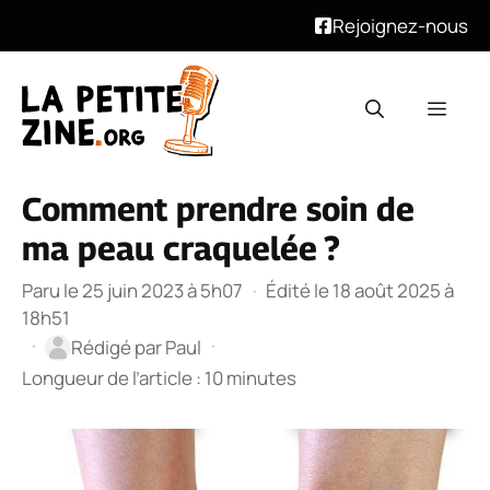
Rejoignez-nous
Aller
au
Men
contenu
Comment prendre soin de
ma peau craquelée ?
Paru le 25 juin 2023 à 5h07
·
Édité le 18 août 2025 à
18h51
·
·
Rédigé par
Paul
Longueur de l’article : 10 minutes