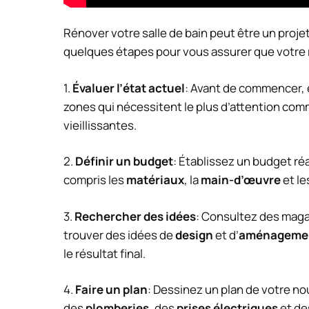
Rénover votre salle de bain peut être un proj
quelques étapes pour vous assurer que votre 
1.
Évaluer l’état actuel
: Avant de commencer, e
zones qui nécessitent le plus d’attention comm
vieillissantes.
2.
Définir un budget
: Établissez un budget réa
compris les
matériaux
, la
main-d’œuvre
et le
3.
Rechercher des idées
: Consultez des maga
trouver des idées de
design
et d’
aménageme
le résultat final.
4.
Faire un plan
: Dessinez un plan de votre n
des
plomberies
, des
prises électriques
et d