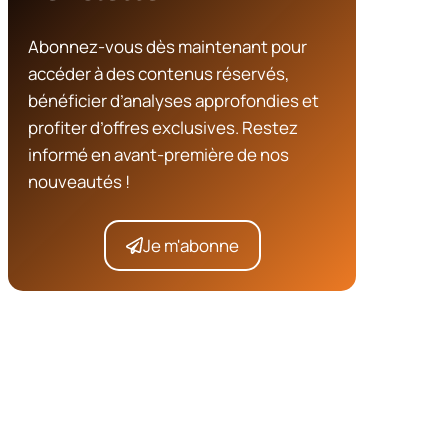
Abonnez-vous dès maintenant pour
accéder à des contenus réservés,
bénéficier d’analyses approfondies et
profiter d’offres exclusives. Restez
informé en avant-première de nos
nouveautés !
Je m'abonne