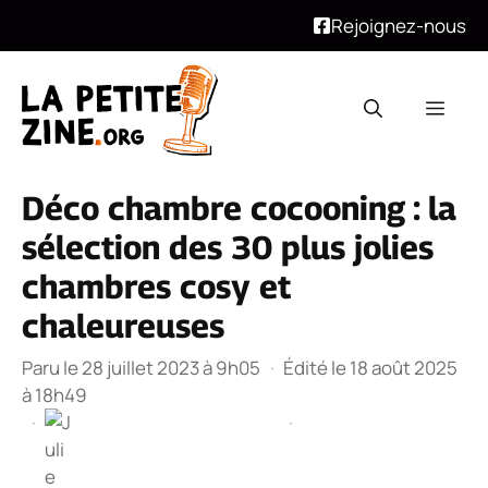
Rejoignez-nous
Aller
au
Men
contenu
Déco chambre cocooning : la
sélection des 30 plus jolies
chambres cosy et
chaleureuses
Paru le 28 juillet 2023 à 9h05
·
Édité le 18 août 2025
à 18h49
·
·