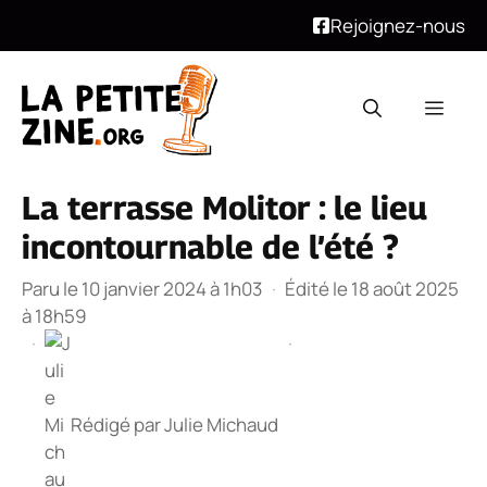
Rejoignez-nous
Aller
au
Men
contenu
La terrasse Molitor : le lieu
incontournable de l’été ?
Paru le 10 janvier 2024 à 1h03
·
Édité le 18 août 2025
à 18h59
·
·
Rédigé par
Julie Michaud