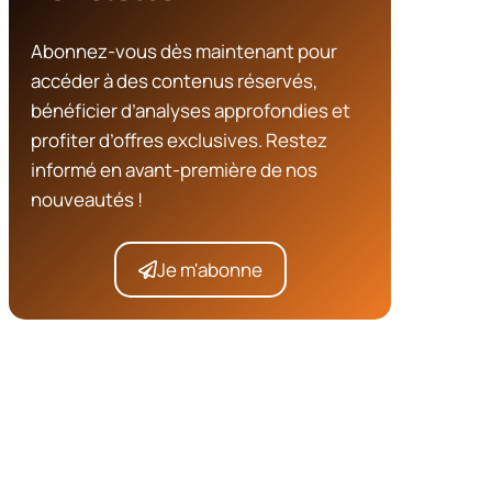
Abonnez-vous dès maintenant pour
accéder à des contenus réservés,
bénéficier d’analyses approfondies et
profiter d’offres exclusives. Restez
informé en avant-première de nos
nouveautés !
Je m'abonne