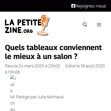
Rejoignez-nous
Aller
au
Men
contenu
Quels tableaux conviennent
le mieux à un salon ?
Paru le 24 mars 2025 à 23h00
·
Édité le 18 août 2025
à 19h08
·
·
Rédigé par
Julie Michaud