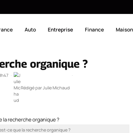
rance
Auto
Entreprise
Finance
Maison
herche organique ?
18h47
·
·
Rédigé par
Julie Michaud
’est-ce que la recherche organique ?