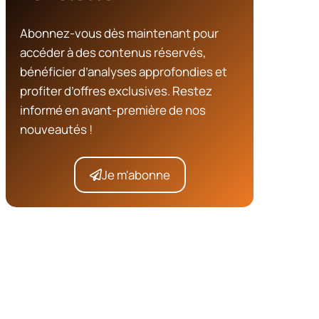
Abonnez-vous dès maintenant pour
accéder à des contenus réservés,
bénéficier d’analyses approfondies et
profiter d’offres exclusives. Restez
informé en avant-première de nos
nouveautés !
Je m'abonne