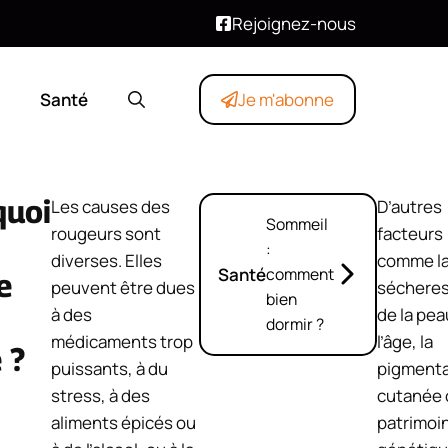
Rejoignez-nous
Santé
Je m'abonne
quoi
Les causes des
D’autres
Sommeil
rougeurs sont
facteurs
:
diverses. Elles
comme l
Santé
comment
e
peuvent être dues
séchere
bien
à des
de la pea
dormir ?
médicaments trop
l’âge, la
 ?
puissants, à du
pigmenta
stress, à des
cutanée 
aliments épicés ou
patrimoi