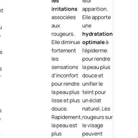
les
leur
irritations
apparition.
nt
associées
Elle apporte
aux
une
u
rougeurs.
hydratation
e
Elle diminue
optimale
à
fortement
l’épiderme
es
les
pour rendre
sensations
la peau plus
s
d’inconfort
douce et
r
pour rendre
unifier le
la peau plus
teint pour
lisse et plus
un éclat
douce.
naturel. Les
s
Rapidement,
rougeurs sur
e
la peau est
le visage
plus
peuvent
e