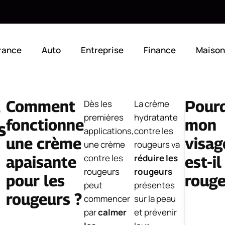
rance
Auto
Entreprise
Finance
Maison
s
Comment
Pour
Dès les
La crème
premières
hydratante
fonctionne
mon
4
s
applications,
contre les
août
une crème
visag
2026
une crème
rougeurs va
contre les
réduire les
apaisante
est-il
rougeurs
rougeurs
pour les
rouge
peut
présentes
rougeurs ?
commencer
sur la peau
par
calmer
et prévenir