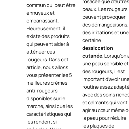
rosacée que d’autre
commun qui peut être
peaux. Les rougeurs
ennuyeux et
peuvent provoquer
embarrassant.
des démangeaisons,
Heureusement, il
des irritations et une
existe des produits
certaine
qui peuvent aider à
dessiccation
atténuer ces
cutanée
. Lorsqu’on 
rougeurs. Dans cet
une peau sensible et
article, nous allons
des rougeurs, il est
vous présenter les 5
important d’avoir un
meilleures crèmes
routine assez adapt
anti-rougeurs
avec des soins riche
disponibles sur le
et calmants qui vont
marché, ainsi que les
agir au cœur même d
caractéristiques qui
la peau pour réduire
les rendent si
les plaques de