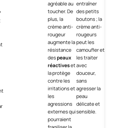
agréable au
entraîner
toucher. De
des petits
?
plus, la
boutons ; la
t
crème anti-
crème anti-
rougeur
rougeurs
augmente la
peut les
nt
T
résistance
camoufler et
a
des
peaux
les traiter
i
réactives
et
avec
l
la protège
douceur,
l
contre les
sans
e
irritations et
agresser la
nt
s
les
peau
a
agressions
délicate et
ar
u
externes qui
sensible.
g
pourraient
e
fragiliser la