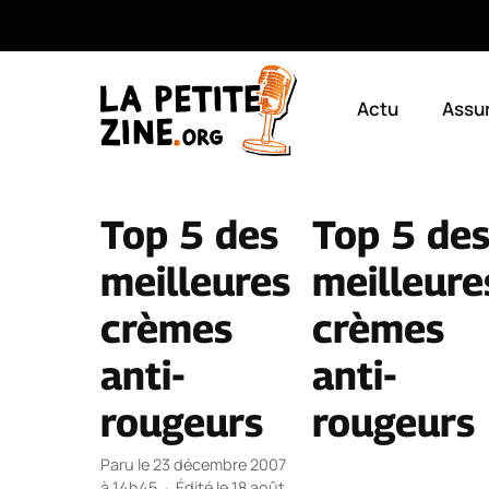
Aller
au
Actu
Assu
contenu
Top 5 des
Top 5 de
meilleures
meilleure
crèmes
crèmes
anti-
anti-
rougeurs
rougeurs
Paru le 23 décembre 2007
à 14h45
·
Édité le 18 août