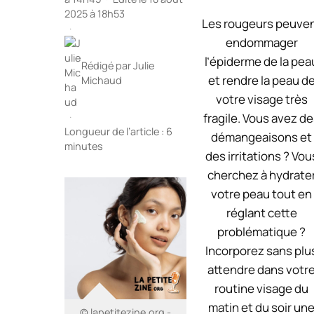
2025 à 18h53
Les rougeurs peuve
·
endommager
l’épiderme de la pea
Rédigé par
Julie
et rendre la peau d
Michaud
votre visage très
fragile. Vous avez d
·
Longueur de l’article : 6
démangeaisons et
minutes
des irritations ? Vou
cherchez à hydrate
votre peau tout en
réglant cette
problématique ?
Incorporez sans plu
attendre dans votr
routine visage du
matin et du soir un
© lapetitezine.org -