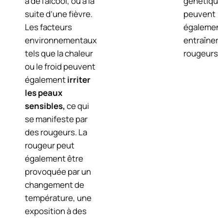
à de l’alcool, ou à la
génétiq
suite d’une fièvre.
peuvent
Les facteurs
égaleme
environnementaux
entraîne
tels que la chaleur
rougeurs
ou le froid peuvent
également
irriter
les peaux
sensibles,
ce qui
se manifeste par
des rougeurs. La
rougeur peut
également être
provoquée par un
changement de
température, une
exposition à des