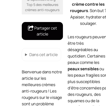
crème contre les
Top 5 des meilleures
crèmes anti-rougeurs
rougeurs
. Son but 
Apaiser, hydrater e
soulager.
Partager cet
article
Les rougeurs peuve
être très
désagréables au
Dans cet article
quotidien. Certaines
peaux comme les
peaux sensibles
ou
Bienvenue dans notre
les peaux fragiles so
article sur les
plus susceptibles
meilleures crèmes
d’être concernées p
anti-rougeurs ! Les
des rougeurs, des
rougeurs sur le visage
squames ou de la
sont un problème