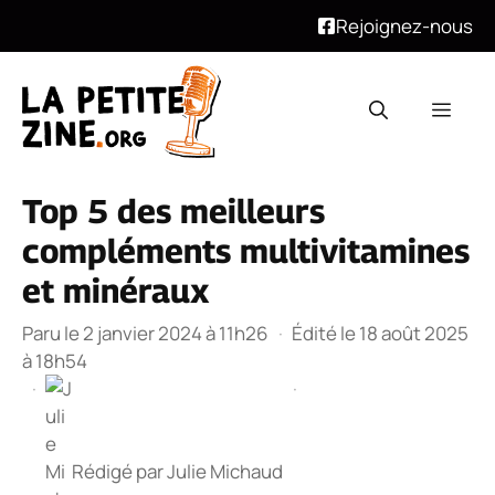
Rejoignez-nous
Aller
au
Men
contenu
Top 5 des meilleurs
compléments multivitamines
et minéraux
Paru le 2 janvier 2024 à 11h26
·
Édité le 18 août 2025
à 18h54
·
·
Rédigé par
Julie Michaud