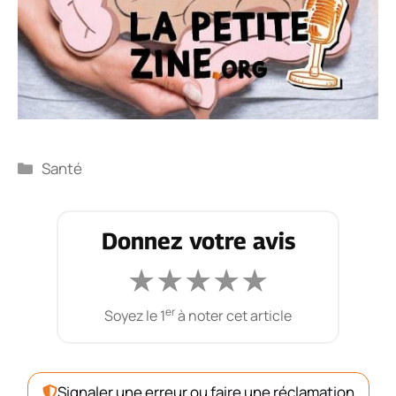
Catégories
Santé
Donnez votre avis
★
★
★
★
★
er
Soyez le 1
à noter cet article
Signaler une erreur ou faire une réclamation