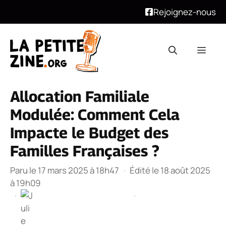
Rejoignez-nous
Aller
au
Men
contenu
Allocation Familiale
Modulée: Comment Cela
Impacte le Budget des
Familles Françaises ?
Paru le 17 mars 2025 à 18h47
·
Édité le 18 août 2025
à 19h09
·
·