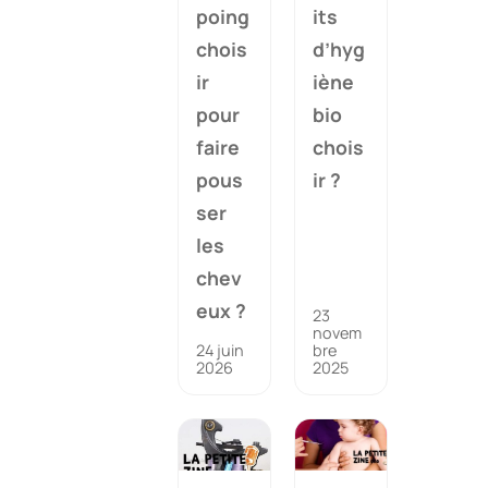
poing
its
chois
d’hyg
ir
iène
pour
bio
faire
chois
pous
ir ?
ser
les
chev
eux ?
23
novem
24 juin
bre
2026
2025