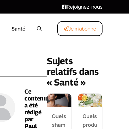
Rejoignez-nous
Santé
Je m'abonne
Sujets
relatifs dans
« Santé »
Ce
contenu
a été
rédigé
Quels
Quels
par
sham
produ
Paul