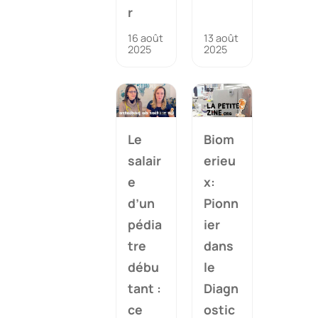
r
16 août
13 août
2025
2025
Le
Biom
salair
erieu
e
x:
d’un
Pionn
pédia
ier
tre
dans
débu
le
tant :
Diagn
ce
ostic