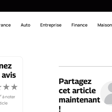
rance
Auto
Entreprise
Finance
Maison
nez
 avis
Partagez
★
★
★
cet article
r
à noter
maintenant
ticle
!