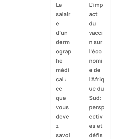
Le
L’imp
salair
act
e
du
d’un
vacci
derm
n sur
ograp
l’éco
he
nomi
médi
e de
cal :
l’Afriq
ce
ue du
que
Sud:
vous
persp
deve
ectiv
z
es et
savoi
défis