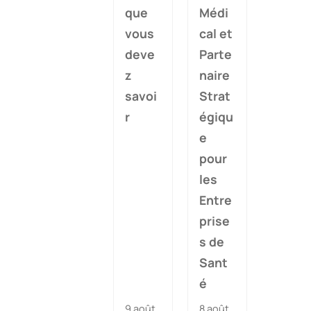
que
Médi
vous
cal et
deve
Parte
z
naire
savoi
Strat
r
égiqu
e
pour
les
Entre
prise
s de
Sant
é
9 août
8 août