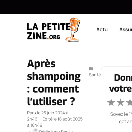
Aller
au
Actu
Assu
contenu
Après
Catégories
shampoing
Santé
Don
: comment
votre
l’utiliser ?
★
★
Paru le 25 juin 2024 à
e
Soyez le 1
2h46
·
Édité le 18 août 2025
cet ar
à 18h49
·
·
Rédigé par
Paul