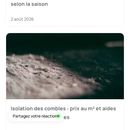
selon la saison
2 août 2026
Isolation des combles : prix au m² et aides
Partagez votre réaction
financières disponibles