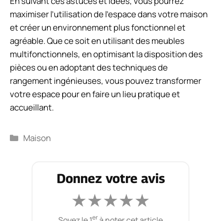
En suivant ces astuces et idées, vous pourrez
maximiser l’utilisation de l’espace dans votre maison
et créer un environnement plus fonctionnel et
agréable. Que ce soit en utilisant des meubles
multifonctionnels, en optimisant la disposition des
pièces ou en adoptant des techniques de
rangement ingénieuses, vous pouvez transformer
votre espace pour en faire un lieu pratique et
accueillant.
Catégories
Maison
Donnez votre avis
★
★
★
★
★
er
Soyez le 1
à noter cet article