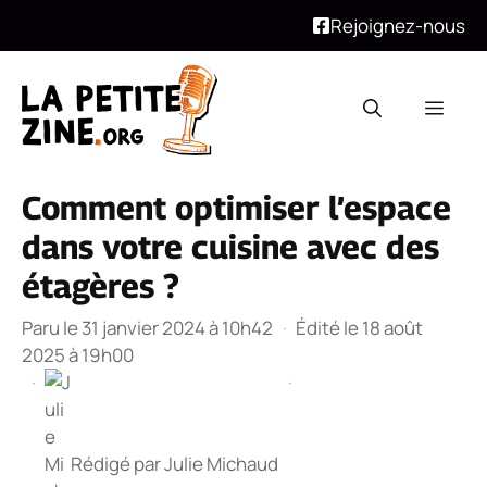
Rejoignez-nous
Aller
au
Men
contenu
Comment optimiser l’espace
dans votre cuisine avec des
étagères ?
Paru le 31 janvier 2024 à 10h42
·
Édité le 18 août
2025 à 19h00
·
·
Rédigé par
Julie Michaud