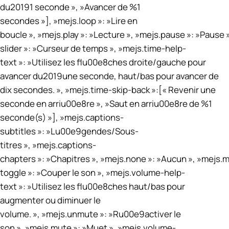
du20191 seconde », »Avancer de %1
secondes »], »mejs.loop »: »Lire en
boucle », »mejs.play »: »Lecture », »mejs.pause »: »Pause 
slider »: »Curseur de temps », »mejs.time-help-
text »: »Utilisez les flu00e8ches droite/gauche pour
avancer du2019une seconde, haut/bas pour avancer de
dix secondes. », »mejs.time-skip-back »:[« Revenir une
seconde en arriu00e8re », »Saut en arriu00e8re de %1
seconde(s) »], »mejs.captions-
subtitles »: »Lu00e9gendes/Sous-
titres », »mejs.captions-
chapters »: »Chapitres », »mejs.none »: »Aucun », »mejs.
toggle »: »Couper le son », »mejs.volume-help-
text »: »Utilisez les flu00e8ches haut/bas pour
augmenter ou diminuer le
volume. », »mejs.unmute »: »Ru00e9activer le
son », »mejs.mute »: »Muet », »mejs.volume-