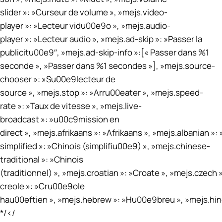
slider »: »Curseur de volume », »mejs.video-
player »: »Lecteur vidu00e9o », »mejs.audio-
player »: »Lecteur audio », »mejs.ad-skip »: »Passer la
publicitu00e9″, »mejs.ad-skip-info »:[« Passer dans %1
seconde », »Passer dans %1 secondes »], »mejs.source-
chooser »: »Su00e9lecteur de
source », »mejs.stop »: »Arru00eater », »mejs.speed-
rate »: »Taux de vitesse », »mejs.live-
broadcast »: »u00c9mission en
direct », »mejs.afrikaans »: »Afrikaans », »mejs.albanian »
simplified »: »Chinois (simplifiu00e9) », »mejs.chinese-
traditional »: »Chinois
(traditionnel) », »mejs.croatian »: »Croate », »mejs.czech 
creole »: »Cru00e9ole
hau00eftien », »mejs.hebrew »: »Hu00e9breu », »mejs.hindi 
*/</