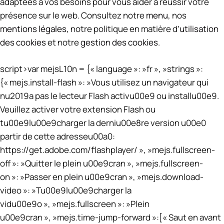
adaptées à vos besoins pour vous aider à réussir votre
présence sur le web. Consultez notre
menu
, nos
mentions légales
, notre politique en matière d’
utilisation
des cookies
et notre
gestion des cookies
.
script>var mejsL10n = {« language »: »fr », »strings »:
{« mejs.install-flash »: »Vous utilisez un navigateur qui
nu2019a pas le lecteur Flash activu00e9 ou installu00e9.
Veuillez activer votre extension Flash ou
tu00e9lu00e9charger la derniu00e8re version u00e0
partir de cette adresseu00a0:
https://get.adobe.com/flashplayer/ », »mejs.fullscreen-
off »: »Quitter le plein u00e9cran », »mejs.fullscreen-
on »: »Passer en plein u00e9cran », »mejs.download-
video »: »Tu00e9lu00e9charger la
vidu00e9o », »mejs.fullscreen »: »Plein
u00e9cran », »mejs.time-jump-forward »:[« Saut en avant