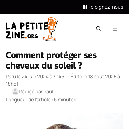
Rejoignez-nous
Aller
au
Men
contenu
Comment protéger ses
cheveux du soleil ?
Paru le 24 juin 2024 à 7h46
·
Édité le 18 août 2025 à
18h51
·
·
Rédigé par
Paul
Longueur de l’article : 6 minutes