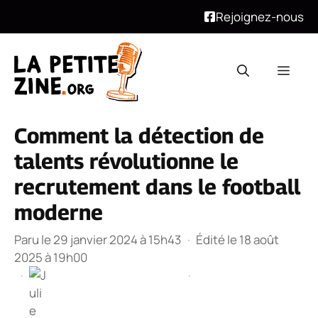
Rejoignez-nous
Aller
au
Men
contenu
Comment la détection de
talents révolutionne le
recrutement dans le football
moderne
Paru le 29 janvier 2024 à 15h43
·
Édité le 18 août
2025 à 19h00
·
·