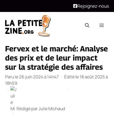
Rejoignez-nous
Aller
au
Men
contenu
Fervex et le marché: Analyse
des prix et de leur impact
sur la stratégie des affaires
Paru le 26 juin 2024 à 14h47
·
Édité le 18 août 2025 à
18h59
·
·
Rédigé par
Julie Michaud