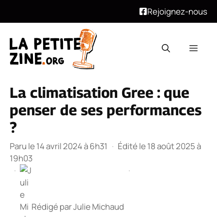
Rejoignez-nous
Aller
au
Men
contenu
La climatisation Gree : que
penser de ses performances
?
Paru le 14 avril 2024 à 6h31
·
Édité le 18 août 2025 à
19h03
·
·
Rédigé par
Julie Michaud