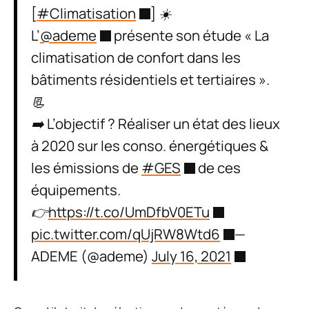
[
#Climatisation
] ☀️
L’
@ademe
présente son étude « La
climatisation de confort dans les
bâtiments résidentiels et tertiaires ».
📃
➡️ L’objectif ? Réaliser un état des lieux
à 2020 sur les conso. énergétiques &
les émissions de
#GES
de ces
équipements.
👉
https://t.co/UmDfbV0ETu
pic.twitter.com/qUjRW8Wtd6
—
ADEME (@ademe)
July 16, 2021