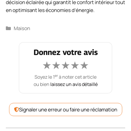
décision éclairée qui garantit le confort intérieur tout
en optimisant les économies d’énergie.
Catégories
Maison
Donnez votre avis
★
★
★
★
★
er
Soyez le 1
à noter cet article
ou bien
laissez un avis détaillé
Signaler une erreur ou faire une réclamation