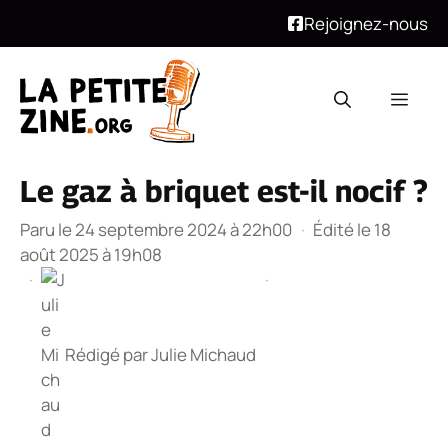
Rejoignez-nous
Aller
au
Men
contenu
Le gaz à briquet est-il nocif ?
Paru le 24 septembre 2024 à 22h00
·
Édité le 18
août 2025 à 19h08
·
·
Rédigé par
Julie Michaud