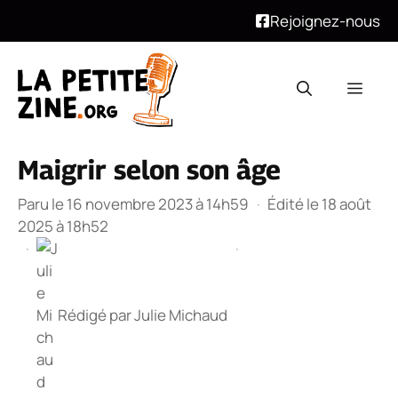
Rejoignez-nous
Aller
au
Men
contenu
Maigrir selon son âge
Paru le 16 novembre 2023 à 14h59
·
Édité le 18 août
2025 à 18h52
·
·
Rédigé par
Julie Michaud