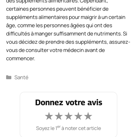
des suppléments alimentaires. Cependant,
certaines personnes peuvent bénéficier de
suppléments alimentaires pour maigrir à un certain
âge, comme les personnes âgées qui ont des
difficultés à manger suffisamment de nutriments. Si
vous décidez de prendre des suppléments, assurez-
vous de consulter votre médecin avant de
commencer.
Catégories
Santé
Donnez votre avis
★
★
★
★
★
er
Soyez le 1
à noter cet article