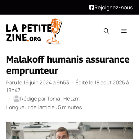
Rejoignez-nous
Aller
au
Men
contenu
Malakoff humanis assurance
emprunteur
Paru le 19 juin 2024 à 9h53
·
Édité le 18 août 2025 à
18h47
·
·
Rédigé par
Toma_Hetzm
Longueur de l’article : 5 minutes