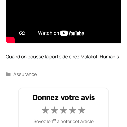
Quand on pousse la porte de chez Malakoff Humanis
Catégories
Assurance
Donnez votre avis
★
★
★
★
★
er
Soyez le 1
à noter cet article