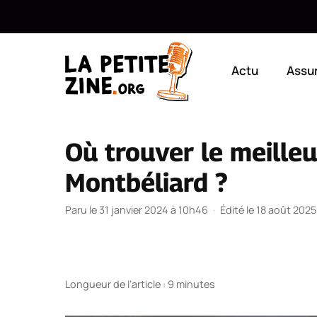
Aller
au
Actu
Assu
contenu
Où trouver le meille
Montbéliard ?
Paru le 31 janvier 2024 à 10h46
·
Édité le 18 août 202
Longueur de l’article : 9 minutes