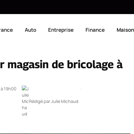
rance
Auto
Entreprise
Finance
Maison
ur magasin de bricolage à
5 à 19h00
·
·
Rédigé par
Julie Michaud