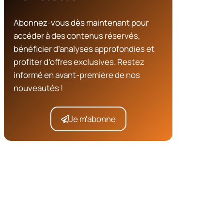
Abonnez-vous dès maintenant pour
accéder à des contenus réservés,
bénéficier d’analyses approfondies et
profiter d’offres exclusives. Restez
informé en avant-première de nos
nouveautés !
Je m'abonne