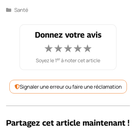
Catégories
Santé
Donnez votre avis
★
★
★
★
★
er
Soyez le 1
à noter cet article
Signaler une erreur ou faire une réclamation
Partagez cet article maintenant !