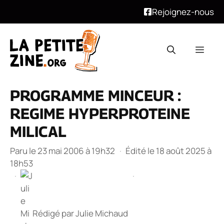
Rejoignez-nous
Aller
au
Men
contenu
PROGRAMME MINCEUR :
REGIME HYPERPROTEINE
MILICAL
Paru le 23 mai 2006 à 19h32
·
Édité le 18 août 2025 à
18h53
·
·
Rédigé par
Julie Michaud