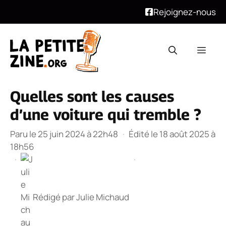
Rejoignez-nous
Aller
au
Men
contenu
Quelles sont les causes
d’une voiture qui tremble ?
Paru le 25 juin 2024 à 22h48
·
Édité le 18 août 2025 à
18h56
·
·
Rédigé par
Julie Michaud