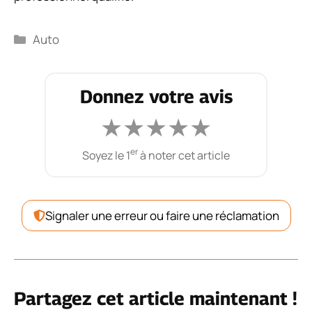
Catégories
Auto
Donnez votre avis
★
★
★
★
★
er
Soyez le 1
à noter cet article
Signaler une erreur ou faire une réclamation
Partagez cet article maintenant !