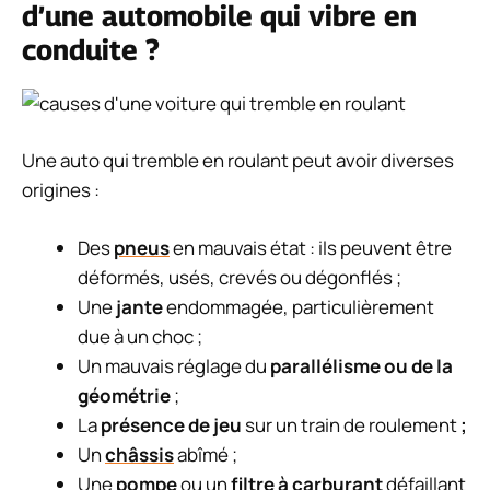
d’une automobile qui vibre en
conduite ?
Une auto qui tremble en roulant peut avoir diverses
origines :
Des
pneus
en mauvais état : ils peuvent être
déformés, usés, crevés ou dégonflés ;
Une
jante
endommagée, particulièrement
due à un choc ;
Un mauvais réglage du
parallélisme ou de la
géométrie
;
La
présence de jeu
sur un train de roulement
;
Un
châssis
abîmé ;
Une
pompe
ou un
filtre à carburant
défaillant