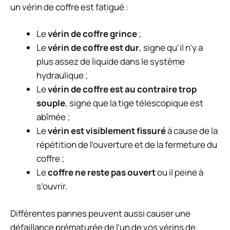
un vérin de coffre est fatigué :
Le
vérin de coffre grince
;
Le
vérin de coffre est dur
, signe qu’il n’y a
plus assez de liquide dans le système
hydraulique ;
Le
vérin de coffre est au contraire trop
souple
, signe que la tige télescopique est
abîmée ;
Le
vérin est visiblement fissuré
à cause de la
répétition de l’ouverture et de la fermeture du
coffre ;
Le
coffre ne reste pas ouvert
ou il peine à
s’ouvrir.
Différentes pannes peuvent aussi causer une
défaillance prématurée de l’un de vos vérins de