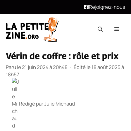
Rejoignez-nous
Aller
au
Men
contenu
Vérin de coffre : rôle et prix
Paru le 21 juin 2024 à 20h48
·
Édité le 18 août 2025 à
18h57
·
·
Rédigé par
Julie Michaud