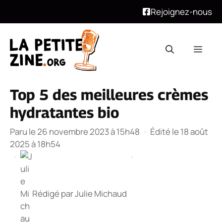
Rejoignez-nous
Aller
au
Men
contenu
Top 5 des meilleures crèmes
hydratantes bio
Paru le 26 novembre 2023 à 15h48
·
Édité le 18 août
2025 à 18h54
·
·
Rédigé par
Julie Michaud