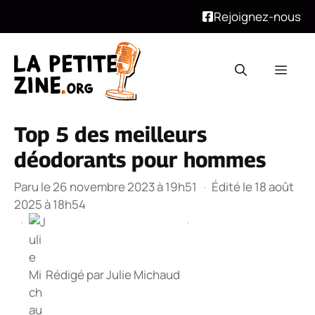
Rejoignez-nous
Aller
au
Men
contenu
Top 5 des meilleurs
déodorants pour hommes
Paru le 26 novembre 2023 à 19h51
·
Édité le 18 août
2025 à 18h54
·
·
Rédigé par
Julie Michaud