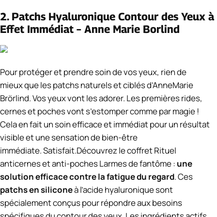
2.
Patchs Hyaluronique Contour des Yeux à
Effet Immédiat – Anne Marie Borlind
Pour protéger et prendre soin
de
vos
yeux, rien de
mieux
que
les
patchs
naturels
et
ciblés
d’AnneMarie
Brörlind
.
Vos
yeux
vont
les
adorer.
Les
premières
rides,
cernes
et
poches
vont s’estomper comme par magie !
Cela en
fait
un
soin
efficace
et
immédiat
pour
un
résultat
visible
et
une
sensation
de
bien-être
immédiate.
Satisfait
.
Découvrez le coffret Rituel
anticernes et anti-poches Larmes de fantôme :
une
solution efficace contre la fatigue du regard
. Ces
patchs en silicone
à l’acide hyaluronique sont
spécialement conçus pour répondre aux besoins
spécifiques du contour des yeux. Les ingrédients actifs