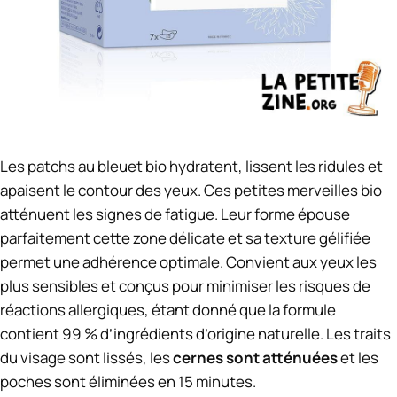
Les
patchs
au
bleuet
bio
hydratent,
lissent
les
ridules
et
apaisent
le
contour
des
yeux.
Ces petites merveilles
bio
atténuent
les
signes
de
fatigue.
Leur
forme
épouse
parfaitement
cette
zone
délicate
et
sa
texture
gélifiée
permet
une
adhérence
optimale.
Convient
aux
yeux
les
plus
sensibles
et
conçus
pour
minimiser
les
risques
de
réactions
allergiques,
étant donné que la form
ule
contient
99 %
d’ingrédients
d’origine
naturelle.
Les
traits
du
visage
sont
lissés,
les
cernes
sont
atténuées
et
les
poches
sont
éliminées
en
15
minutes.