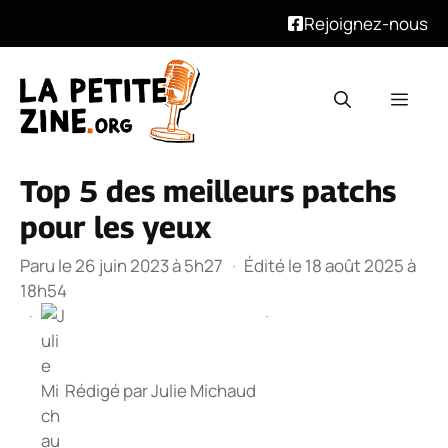
Rejoignez-nous
Aller
au
Men
contenu
Top 5 des meilleurs patchs
pour les yeux
Paru le 26 juin 2023 à 5h27
·
Édité le 18 août 2025 à
18h54
·
·
Rédigé par
Julie Michaud