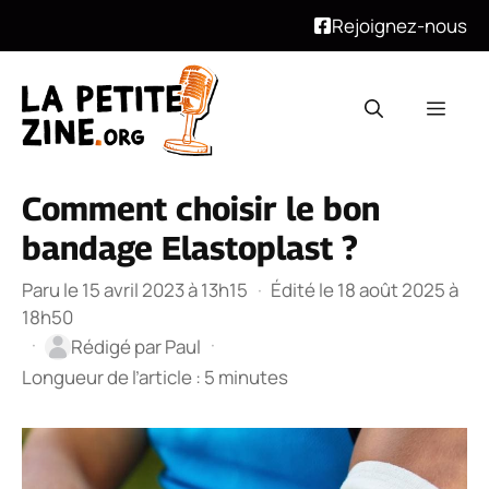
Rejoignez-nous
Aller
au
Men
contenu
Comment choisir le bon
bandage Elastoplast ?
Paru le 15 avril 2023 à 13h15
·
Édité le 18 août 2025 à
18h50
·
·
Rédigé par
Paul
Longueur de l’article : 5 minutes