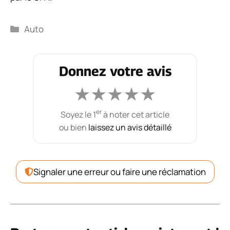
Catégories
Auto
Donnez votre avis
★
★
★
★
★
er
Soyez le 1
à noter cet article
ou bien
laissez un avis détaillé
Signaler une erreur ou faire une réclamation