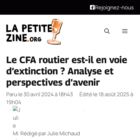
Rejoignez-nous
Aller
au
Men
contenu
Le CFA routier est-il en voie
d’extinction ? Analyse et
perspectives d’avenir
Paru le 30 avril 2024 à 18h43
·
Édité le 18 août 2025 à
19h04
·
·
Rédigé par
Julie Michaud