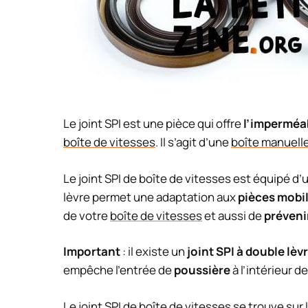
Le joint SPI est une pièce qui offre
l’imperméab
boîte de vitesses
. Il s’agit d’une
boîte manuell
Le joint SPI de boîte de vitesses est équipé d’
lèvre permet une adaptation aux
pièces mobi
de votre
boîte de vitesses
et aussi de
préveni
Important
: il existe un
joint SPI à double lèv
empêche l’entrée de
poussière
à l’intérieur d
Le joint SPI de
boîte de vitesses
se trouve sur 