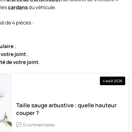
 les
cardans
du véhicule.
é de 4 pièces :
ulaire
;
 votre joint
;
té de votre joint
.
4 août 2026
Taille sauge arbustive : quelle hauteur
couper ?
0 commentaires