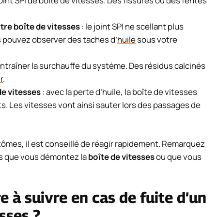
int SPI de boîte de vitesses. Des fissures ou des fentes
re boîte de vitesses
: le joint SPI ne scellant plus
s pouvez observer des taches d’
huile
sous votre
a entraîner la surchauffe du système. Des résidus calcinés
r
.
de vitesses
: avec la perte d’huile, la boîte de vitesses
 Les vitesses vont ainsi sauter lors des passages de
ômes, il est conseillé de réagir rapidement. Remarquez
ois que vous démontez la
boîte de vitesses
ou que vous
re à suivre en cas de fuite d’un
esses ?