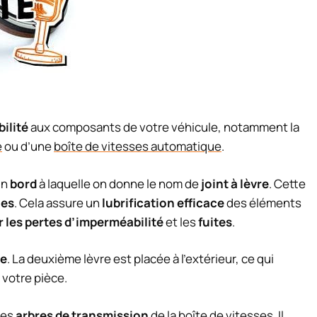
ilité
aux composants de votre véhicule, notamment la
e
ou d’une
boîte de vitesses automatique
.
un
bord
à laquelle on donne le nom de
joint à lèvre
. Cette
les
. Cela assure un
lubrification efficace
des éléments
r les pertes d’imperméabilité
et les
fuites
.
re
. La deuxième lèvre est placée à l’extérieur, ce qui
e votre pièce.
les
arbres de transmission
de la boîte de vitesses. Il