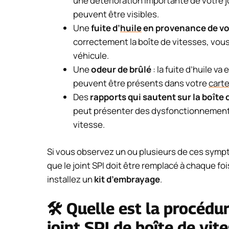
une détérioration importante de votre jo
peuvent être visibles.
Une
fuite d’
huile
en provenance de vot
correctement la boîte de vitesses, vou
véhicule.
Une
odeur de brûlé
: la fuite d’huile v
peuvent être présents dans votre
carte
Des
rapports qui sautent sur la boîte 
peut présenter des dysfonctionnements.
vitesse.
Si vous observez un ou plusieurs de ces sympt
que le joint SPI doit être remplacé à chaque f
installez un
kit d’embrayage
.
🛠️ Quelle est la procédu
joint SPI de boîte de vit