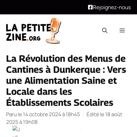
Rejoignez-nous
Aller
au
Men
contenu
La Révolution des Menus de
Cantines à Dunkerque : Vers
une Alimentation Saine et
Locale dans les
Établissements Scolaires
Paru le 14 octobre 2024 à 18h45
·
Édité le 18 août
2025 à 19h08
·
·