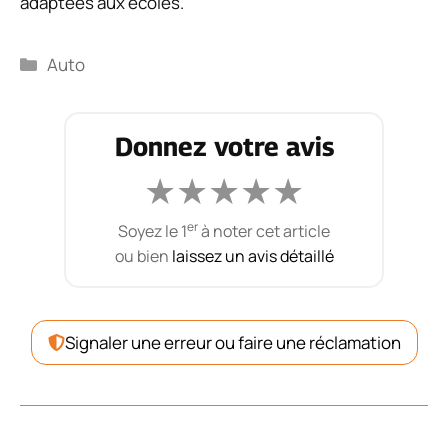
adaptées aux écoles.
Catégories
Auto
Donnez votre avis
★
★
★
★
★
er
Soyez le 1
à noter cet article
ou bien
laissez un avis détaillé
Signaler une erreur ou faire une réclamation