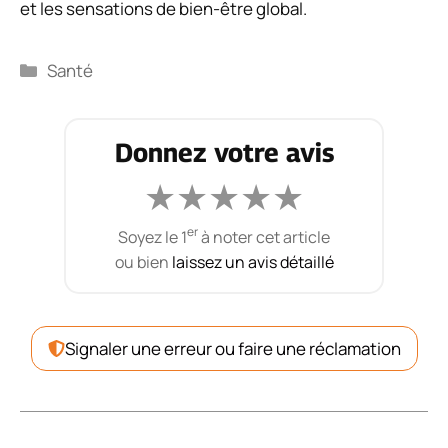
et les sensations de bien-être global.
Catégories
Santé
Donnez votre avis
★
★
★
★
★
er
Soyez le 1
à noter cet article
ou bien
laissez un avis détaillé
Signaler une erreur ou faire une réclamation