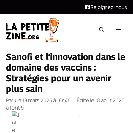
Rejoignez-nous
Aller
au
Men
contenu
Sanofi et l’innovation dans le
domaine des vaccins :
Stratégies pour un avenir
plus sain
Paru le 18 mars 2025 à 18h45
·
Édité le 18 août 2025
à 19h09
·
·