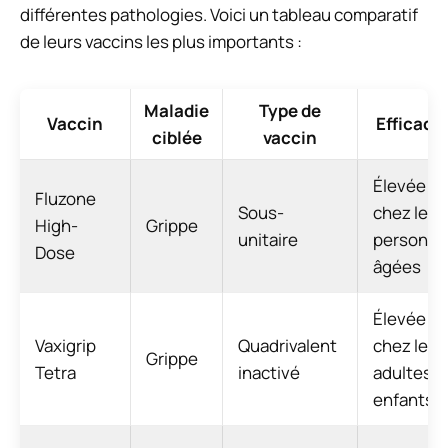
différentes pathologies. Voici un tableau comparatif
de leurs vaccins les plus importants :
Maladie
Type de
Vaccin
Efficacit
ciblée
vaccin
Élevée
Fluzone
Sous-
chez les
High-
Grippe
unitaire
personne
Dose
âgées
Élevée
Vaxigrip
Quadrivalent
chez les
Grippe
Tetra
inactivé
adultes e
enfants