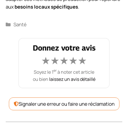
aux
besoins locaux spécifiques
.
Catégories
Santé
Donnez votre avis
★
★
★
★
★
er
Soyez le 1
à noter cet article
ou bien
laissez un avis détaillé
Signaler une erreur ou faire une réclamation