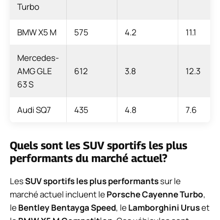
Turbo
BMW X5 M
575
4.2
11.1
Mercedes-
AMG GLE
612
3.8
12.3
63 S
Audi SQ7
435
4.8
7.6
Quels sont les SUV sportifs les plus
performants du marché actuel?
Les
SUV sportifs les plus performants
sur le
marché actuel incluent le
Porsche Cayenne Turbo
,
le
Bentley Bentayga Speed
, le
Lamborghini Urus
et