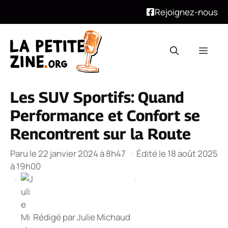
Rejoignez-nous
Aller
au
Men
contenu
Les SUV Sportifs: Quand
Performance et Confort se
Rencontrent sur la Route
Paru le 22 janvier 2024 à 8h47
·
Édité le 18 août 2025
à 19h00
·
·
Rédigé par
Julie Michaud