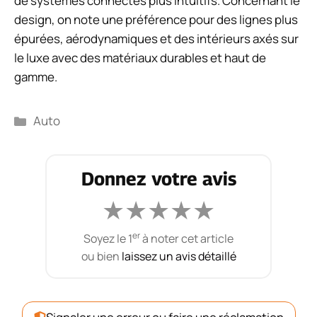
de systèmes connectés plus intuitifs. Concernant le
design, on note une préférence pour des lignes plus
épurées, aérodynamiques et des intérieurs axés sur
le luxe avec des matériaux durables et haut de
gamme.
Catégories
Auto
Donnez votre avis
★
★
★
★
★
er
Soyez le 1
à noter cet article
ou bien
laissez un avis détaillé