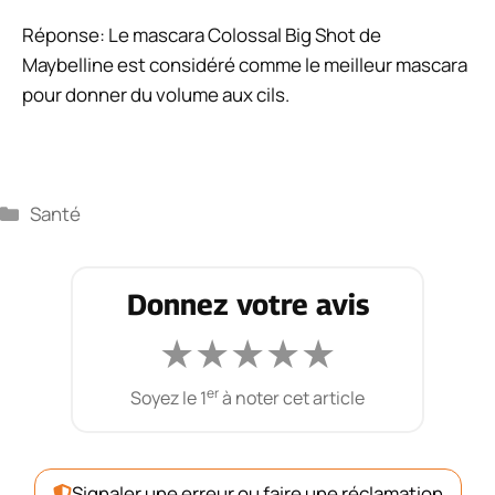
Réponse: Le mascara Colossal Big Shot de
Maybelline est considéré comme le meilleur mascara
pour donner du volume aux cils.
Catégories
Santé
Donnez votre avis
★
★
★
★
★
er
Soyez le 1
à noter cet article
Signaler une erreur ou faire une réclamation