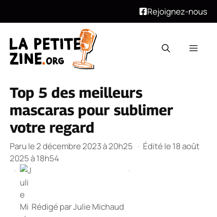
Rejoignez-nous
Aller
au
Men
contenu
Top 5 des meilleurs
mascaras pour sublimer
votre regard
Paru le 2 décembre 2023 à 20h25
·
Édité le 18 août
2025 à 18h54
·
·
Rédigé par
Julie Michaud