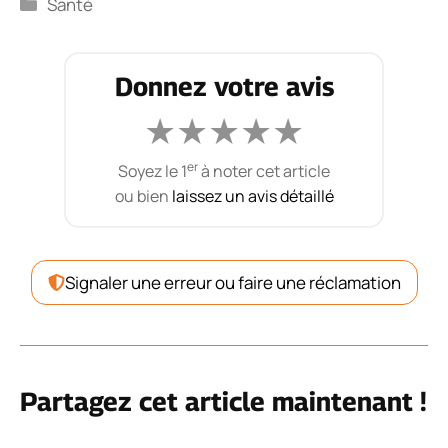
Catégories
Santé
Donnez votre avis
★
★
★
★
★
er
Soyez le 1
à noter cet article
ou bien
laissez un avis détaillé
Signaler une erreur ou faire une réclamation
Partagez cet article maintenant !