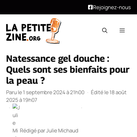
Rejoignez-nous
Aller
au
Men
contenu
Natessance gel douche :
Quels sont ses bienfaits pour
la peau ?
Paru le 1 septembre 2024 à 21h00
·
Édité le 18 août
2025 à 19h07
·
·
Rédigé par
Julie Michaud