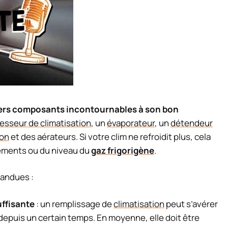
ers composants incontournables à son bon
sseur de climatisation
, un
évaporateur
, un
détendeur
ion
et des aérateurs. Si votre clim ne refroidit plus, cela
léments ou du niveau du
gaz frigorigène
.
pandues :
uffisante
: un remplissage de
climatisation
peut s’avérer
 depuis un certain temps. En moyenne, elle doit être