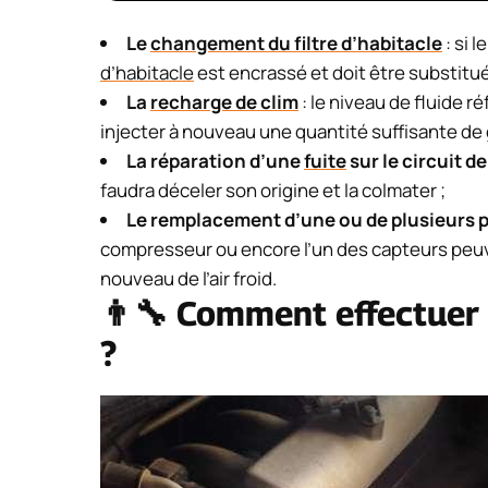
Le
changement du filtre d’habitacle
: si l
d’habitacle
est encrassé et doit être substitué
La
recharge de clim
: le niveau de fluide ré
injecter à nouveau une quantité suffisante de 
La réparation d’une
fuite
sur le circuit d
faudra déceler son origine et la colmater ;
Le remplacement d’une ou de plusieurs 
compresseur ou encore l’un des capteurs peuv
nouveau de l’air froid.
👨‍🔧 Comment effectuer 
?