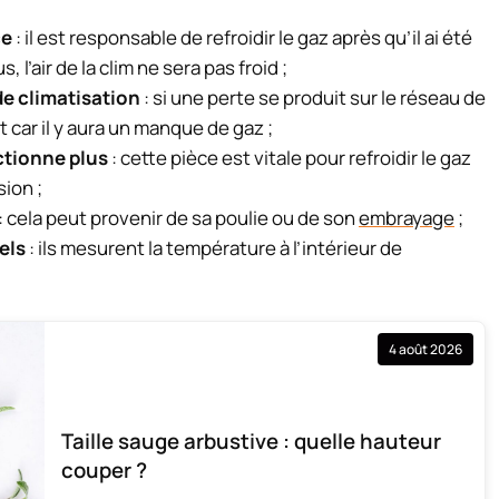
ce
: il est responsable de refroidir le gaz après qu’il ai été
, l’air de la clim ne sera pas froid ;
de climatisation
: si une perte se produit sur le réseau de
it car il y aura un manque de gaz ;
ctionne plus
: cette pièce est vitale pour refroidir le gaz
ion ;
: cela peut provenir de sa poulie ou de son
embrayage
;
els
: ils mesurent la température à l’intérieur de
4 août 2026
Taille sauge arbustive : quelle hauteur
couper ?