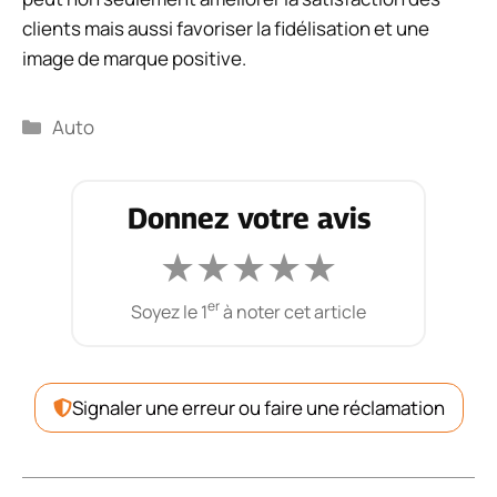
clients mais aussi favoriser la fidélisation et une
image de marque positive.
Catégories
Auto
Donnez votre avis
★
★
★
★
★
er
Soyez le 1
à noter cet article
Signaler une erreur ou faire une réclamation