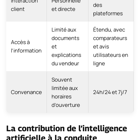
Interaction
Personnelle
des
client
et directe
plateformes
Limité aux
Étendu, avec
documents
comparateurs
Accès à
et
et avis
l’information
explications
utilisateurs en
du vendeur
ligne
Souvent
limitée aux
Convenance
24h/24 et 7j/7
horaires
d’ouverture
La contribution de l’intelligence
artificielle à la conduite