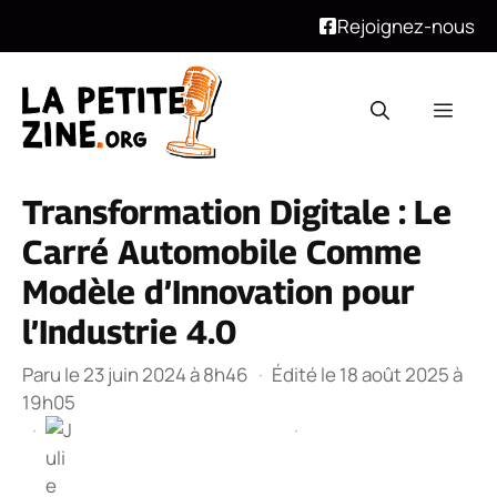
Rejoignez-nous
Aller
au
Men
contenu
Transformation Digitale : Le
Carré Automobile Comme
Modèle d’Innovation pour
l’Industrie 4.0
Paru le 23 juin 2024 à 8h46
·
Édité le 18 août 2025 à
19h05
·
·