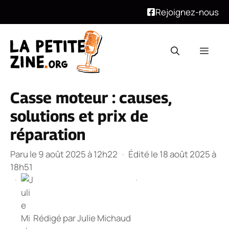
Rejoignez-nous
Aller
au
Men
contenu
Casse moteur : causes,
solutions et prix de
réparation
Paru le 9 août 2025 à 12h22
·
Édité le 18 août 2025 à
18h51
·
·
Rédigé par
Julie Michaud