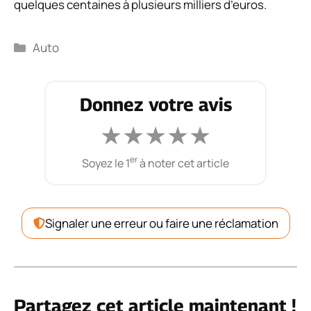
quelques centaines à plusieurs milliers d’euros.
Catégories
Auto
Donnez votre avis
★
★
★
★
★
er
Soyez le 1
à noter cet article
Signaler une erreur ou faire une réclamation
Partagez cet article maintenant !