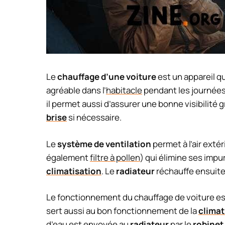
Le
chauffage d’une voiture
est un appareil q
agréable dans l’
habitacle
pendant les journées f
il permet aussi d’assurer une bonne visibilité 
brise
si nécessaire.
Le
système de ventilation
permet à l’air extér
également
filtre à pollen
) qui élimine ses impu
climatisation
. Le
radiateur
réchauffe ensuite c
Le fonctionnement du chauffage de voiture e
sert aussi au bon fonctionnement de la
climat
d’eau est envoyée au
radiateur
par le
robinet