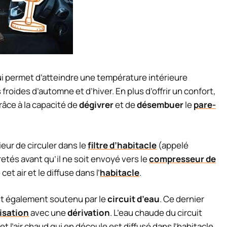
ui permet d’atteindre une température intérieure
roides d’automne et d’hiver. En plus d’offrir un confort,
grâce à la capacité de
dégivrer
et de
désembuer
le
pare-
ieur de circuler dans le
filtre d’habitacle
(appelé
retés avant qu’il ne soit envoyé vers le
compresseur de
et air et le diffuse dans l’
habitacle
.
st également soutenu par le
circuit d’eau
. Ce dernier
isation
avec une
dérivation
. L’eau chaude du circuit
et l’air chaud qui en découle est diffusé dans l’habitacle