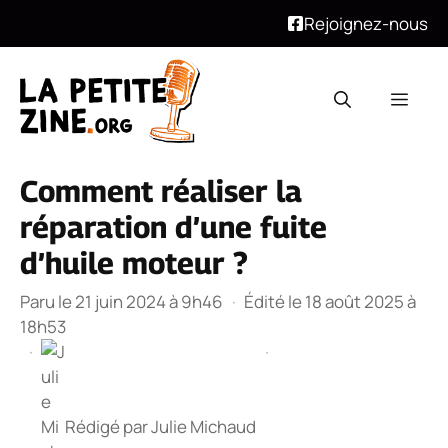
Rejoignez-nous
Aller
au
Men
contenu
Comment réaliser la
réparation d’une fuite
d’huile moteur ?
Paru le 21 juin 2024 à 9h46
·
Édité le 18 août 2025 à
18h53
·
·
Rédigé par
Julie Michaud