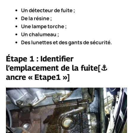
Un détecteur de fuite ;
De la résine ;
Une lampe torche ;
Un chalumeau ;
Des lunettes et des gants de sécurité.
Étape 1 : Identifier
l’emplacement de la fuite[⚓
ancre « Etape1 »]