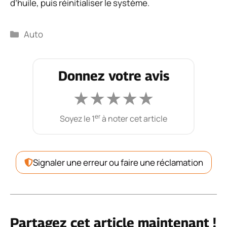
d’huile, puis réinitialiser le système.
Catégories
Auto
Donnez votre avis
★
★
★
★
★
er
Soyez le 1
à noter cet article
Signaler une erreur ou faire une réclamation
Partagez cet article maintenant !