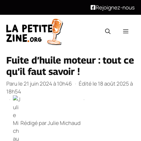
Rejoignez-nous
Aller
au
Men
contenu
Fuite d’huile moteur : tout ce
qu’il faut savoir !
Paru le 21 juin 2024 à 10h46
·
Édité le 18 août 2025 à
18h54
·
·
Rédigé par
Julie Michaud