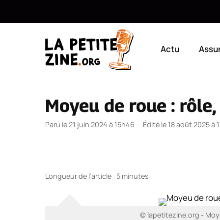
Aller
au
Actu
Assu
contenu
Moyeu de roue : rôle
Paru le 21 juin 2024 à 15h46
·
Édité le 18 août 2025 à 
Longueur de l’article : 5 minutes
© lapetitezine.org - Moy