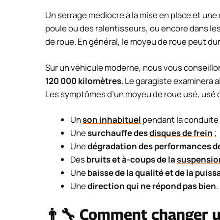
Un serrage médiocre à la mise en place et une 
poule ou des ralentisseurs, ou encore dans l
de roue. En général, le moyeu de roue peut du
Sur un véhicule moderne, nous vous conseillon
120 000 kilomètres
. Le garagiste examinera 
Les symptômes d’un moyeu de roue usé, usé o
Un
son inhabituel
pendant la conduit
Une
surchauffe des
disques de frein
;
Une
dégradation des performances de
Des
bruits et à-coups de la
suspensio
Une
baisse de la qualité et de la puis
Une
direction qui ne répond pas bien
.
👨‍🔧 Comment changer u