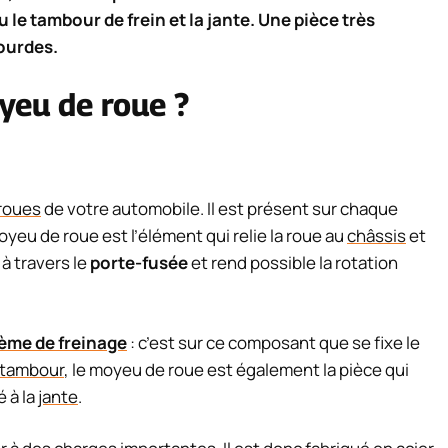
u le tambour de frein et la jante. Une pièce très
ourdes.
oyeu de roue ?
roues
de votre automobile. Il est présent sur chaque
oyeu de roue est l’élément qui relie la roue au
châssis
et
à travers le
porte-fusée
et rend possible la rotation
ème de freinage
: c’est sur ce composant que se fixe le
à tambour
, le moyeu de roue est également la pièce qui
é à la
jante
.