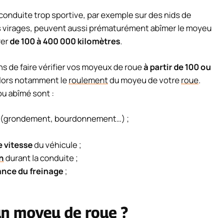
conduite trop sportive, par exemple sur des nids de
es virages, peuvent aussi prématurément abîmer le moyeu
rer
de 100 à 400 000 kilomètres
.
s de faire vérifier vos moyeux de roue
à partir de 100 ou
alors notamment le
roulement
du moyeu de votre
roue
.
u abîmé sont :
e (grondement, bourdonnement…) ;
 vitesse
du véhicule ;
n
durant la conduite ;
sance du freinage
;
n moyeu de roue ?