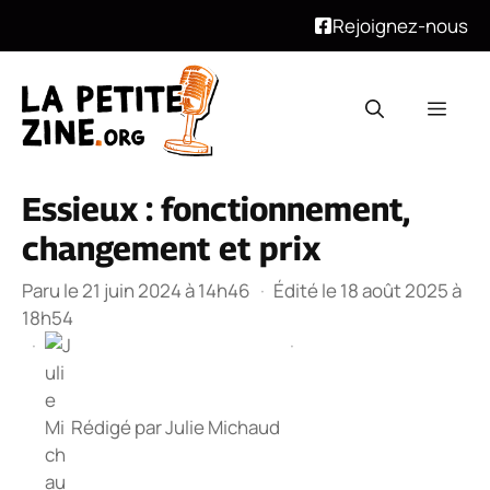
Rejoignez-nous
Aller
au
Men
contenu
Essieux : fonctionnement,
changement et prix
Paru le 21 juin 2024 à 14h46
·
Édité le 18 août 2025 à
18h54
·
·
Rédigé par
Julie Michaud