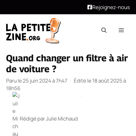
Rejoignez-nous
Aller
au
Men
contenu
Quand changer un filtre à air
de voiture ?
Paru le 25 juin 2024 à 7h47
·
Édité le 18 août 2025 à
18h56
·
·
Rédigé par
Julie Michaud