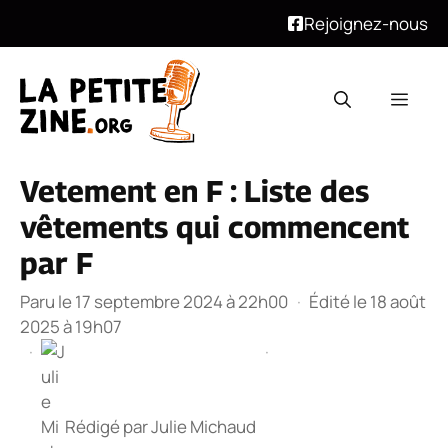
Rejoignez-nous
Aller
au
Men
contenu
Vetement en F : Liste des
vêtements qui commencent
par F
Paru le 17 septembre 2024 à 22h00
·
Édité le 18 août
2025 à 19h07
·
·
Rédigé par
Julie Michaud