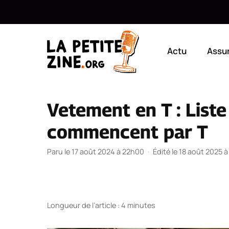
Aller
au
Actu
Assu
contenu
Vetement en T : List
commencent par T
Paru le 17 août 2024 à 22h00
·
Édité le 18 août 2025 
Longueur de l’article : 4 minutes