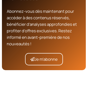
Abonnez-vous dès maintenant pour
accéder à des contenus réservés,
bénéficier d’analyses approfondies et
profiter d’offres exclusives. Restez
informé en avant-première de nos
nouveautés !
Je m'abonne