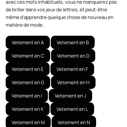
avec ces mots inhabituels, vous ne manquerez pas
de briller dans vos jeux de lettres, et peut-être
même d’apprendre quelque chose de nouveau en
matière de mode.
Vetement en A
Vetement en B
Vetement en C
Vetement en D
Vetement en E
Vetement en F
Vetement en G
Vetement en H
Vetement en I
Vetement en J
Vetement en K
Vetement en L
Vetement en M
Vetement en N