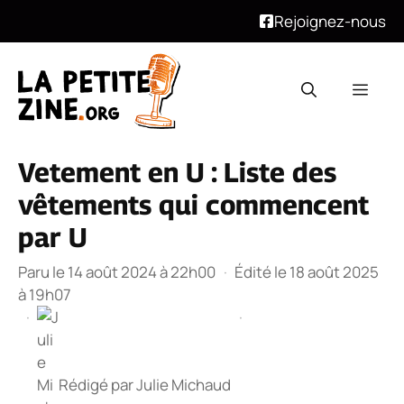
Rejoignez-nous
Aller
au
Men
contenu
Vetement en U : Liste des
vêtements qui commencent
par U
Paru le 14 août 2024 à 22h00
·
Édité le 18 août 2025
à 19h07
·
·
Rédigé par
Julie Michaud