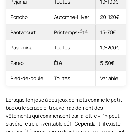
Pyjama
Toutes
10-100€
Poncho
Automne-Hiver
20-120€
Pantacourt
Printemps-Été
15-70€
Pashmina
Toutes
10-200€
Pareo
Été
5-50€
Pied-de-poule
Toutes
Variable
Lorsque l’on joue à des jeux de mots comme le petit
bac ou le scrabble, trouver rapidement des
vêtements qui commencent par la lettre « P » peut
s’avérer être un véritable défi. Cependant, il existe
une variété surprenante de vêtements commençant