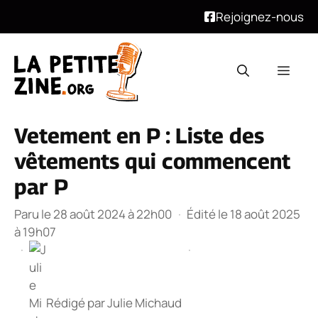
Rejoignez-nous
Aller
au
Men
contenu
Vetement en P : Liste des
vêtements qui commencent
par P
Paru le 28 août 2024 à 22h00
·
Édité le 18 août 2025
à 19h07
·
·
Rédigé par
Julie Michaud