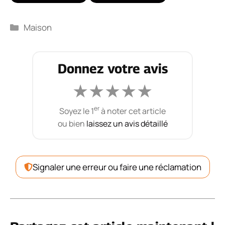
Catégories
Maison
Donnez votre avis
★
★
★
★
★
er
Soyez le 1
à noter cet article
ou bien
laissez un avis détaillé
Signaler une erreur ou faire une réclamation