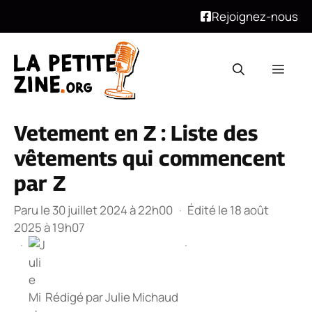
Rejoignez-nous
Aller
au
Men
contenu
Vetement en Z : Liste des
vêtements qui commencent
par Z
Paru le 30 juillet 2024 à 22h00
·
Édité le 18 août
2025 à 19h07
·
·
Rédigé par
Julie Michaud