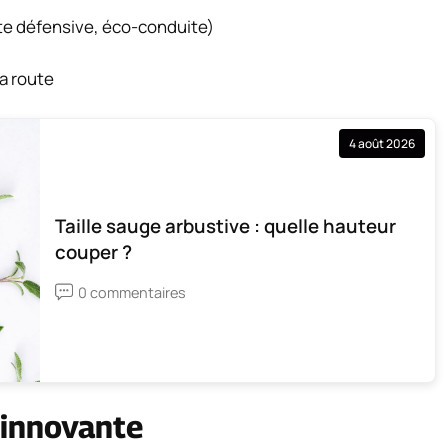
te défensive, éco-conduite)
la route
4 août 2026
Taille sauge arbustive : quelle hauteur
couper ?
0 commentaires
 innovante