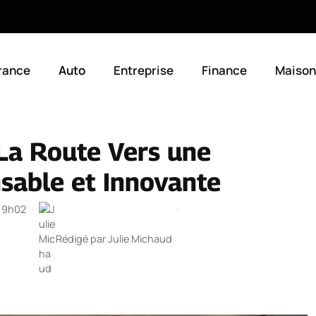
rance
Auto
Entreprise
Finance
Maison
 La Route Vers une
sable et Innovante
 19h02
·
·
Rédigé par
Julie Michaud